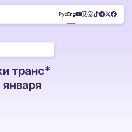
Рус
Eng
и транс*
 января