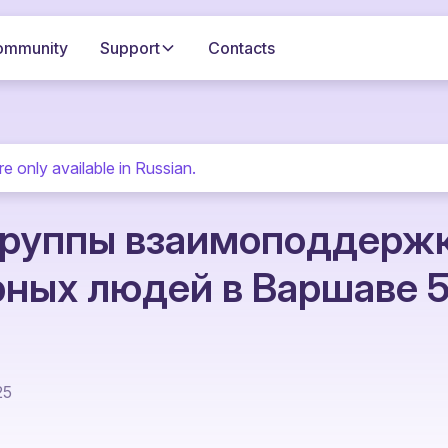
ommunity
Support
Contacts
re only available in Russian.
группы взаимоподдержк
рных людей в Варшаве 5
25