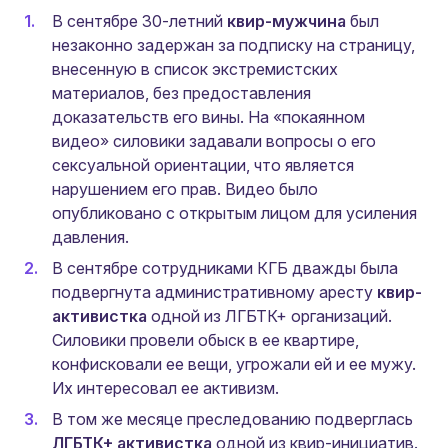
В сентябре 30-летний
квир-мужчина
был
незаконно задержан за подписку на страницу,
внесенную в список экстремистских
материалов, без предоставления
доказательств его вины. На «покаянном
видео» силовики задавали вопросы о его
сексуальной ориентации, что является
нарушением его прав. Видео было
опубликовано с открытым лицом для усиления
давления.
В сентябре сотрудниками КГБ дважды была
подвергнута административному аресту
квир-
активистка
одной из ЛГБТК+ организаций.
Силовики провели обыск в ее квартире,
конфисковали ее вещи, угрожали ей и ее мужу.
Их интересовал ее активизм.
В том же месяце преследованию подверглась
ЛГБТК+ активистка
одной из квир-инициатив.