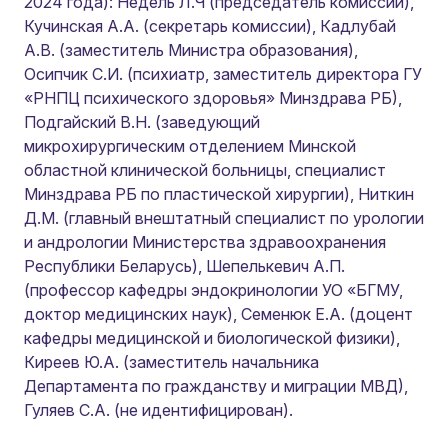
2024 года): Недель Л.Ч (председатель комиссии),
Кучинская А.А. (секретарь комиссии), Кадлубай
А.В. (заместитель Министра образования),
Осипчик С.И. (психиатр, заместитель директора ГУ
«РНПЦ психического здоровья» Минздрава РБ),
Подгайский В.Н. (заведующий
микрохирургическим отделением Минской
областной клинической больницы, специалист
Минздрава РБ по пластической хирургии), Ниткин
Д.М. (главный внештатный специалист по урологии
и андрологии Министерства здравоохранения
Республики Беларусь), Шепелькевич А.П.
(профессор кафедры эндокринологии УО «БГМУ,
доктор медицинских наук), Семенюк Е.А. (доцент
кафедры медицинской и биологической физики),
Киреев Ю.А. (заместитель начальника
Департамента по гражданству и миграции МВД),
Гуляев С.А. (не идентифицирован).