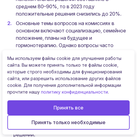
среднем 80–90%, то в 2023 году
положительные решения снизились до 20%.
Основные темы вопросов на комиссиях в
основном включают социализацию, семейное
положение, планы на будущее и
гормонотерапию. Однако вопросы часто
вторгаются в личную сферу
, что вызывает
Мы используем файлы cookie для улучшения работы
негативную реакцию у заявителей.
сайта. Вы можете принять только те файлы cookie,
Критерии оценки остаются субъективными
,
которые строго необходимы для функционирования
что снижает доверие к работе комиссий.
сайта, или разрешить использование других файлов
cookie. Для получения дополнительной информации
прочтите нашу
политику конфиденциальности
.
Рекомендации
Принять все
Разработать и утвердить чёткие и прозрачные
критерии решения комиссии
.
Принять только необходимые
Снизить субъективность
в процессе принятия
решений.