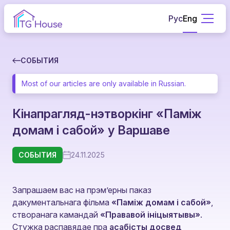
Рус
Eng
СОБЫТИЯ
Most of our articles are only available in Russian.
Кінапрагляд-нэтворкінг «Паміж
домам і сабой» у Варшаве
СОБЫТИЯ
24.11.2025
Запрашаем вас на прэм’ерны паказ
дакументальнага фільма
«Паміж домам і сабой»
,
створанага камандай
«Прававой ініцыятывы»
.
Стужка распавядае пра
асабісты досвед