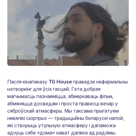
Пасля кінапаказу
TG House
правядзе нефармальны
нэтворкінг для ўсіх гасцей. Гэта добрая
магчымасць пазнаёміцца, абмеркаваць фільм,
абмяняцца досведам і проста правесці вечар у
сяброўскай атмасферы. Мы таксама прыгатуем
невялікі сюрпрыз — традыцыйны беларускі напой,
які створыць утульную атмасферу і дапаможа
адчуць сябе «дома» нават далёка ад радзімы.