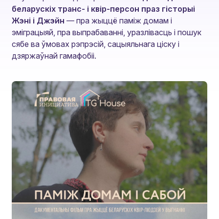
беларускіх транс- і квір-персон праз гісторыі
Жэні і Джэйн
— пра жыццё паміж домам і
эміграцыяй, пра выпрабаванні, уразлівасць і пошук
сябе ва ўмовах рэпрэсій, сацыяльнага ціску і
дзяржаўнай гамафобіі.