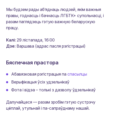
Мы будзем рады аб’яднаць людзей, якім важныя
правы, годнасць і бачнасць ЛГБТК+ супольнасці, і
разам паглядзець гэтую важную беларускую
працу.
Калі:
29 лістапада, 16:00
Дзе:
Варшава (адрас пасля рэгістрацыі)
Бяспечная прастора
Абавязковая рэгістрацыя па
спасылцы
Верыфікацыя ўсіх удзельнікаў
Фота і відэа – толькі з дазволу ўдзельнікаў
Далучайцеся — разам зробім гэтую сустрэчу
цёплай, утульнай і па-сапраўднаму нашай.