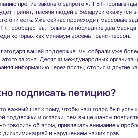
анию против закона о запрете «ЛГБТ-пропаганды»
удет принят, тысячи людей в Беларуси окажутся вн
кто они есть. Уже сейчас происходят массовые за
ТК+ сообщества: только за последние два месяца
реди которых как минимум восемь транс-персон.
благодаря вашей поддержке, мы собрали уже бол
в этого закона. Десятки международных организа
аняя информацию через посты, сторис и другие ка
но подписать петицию?
то важный шаг к тому, чтобы наш голос был услы
й поддержки и огласки, тем выше шансы повлиять
о говорить об этом, привлекать внимание к пробл
с дискриминацией и нарушением наших прав.