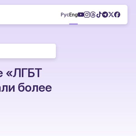
Рус
Eng
е «ЛГБТ
али более