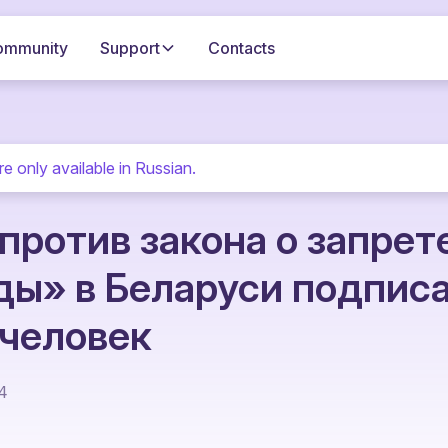
ommunity
Support
Contacts
re only available in Russian.
против закона о запрет
ды» в Беларуси подпис
 человек
24