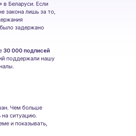
 в Беларуси. Если
е закона лишь за то,
держания
 было задержано
ее
30 000 подписей
ций поддержали нашу
налы.
шан. Чем больше
 на ситуацию.
еме и показывать,