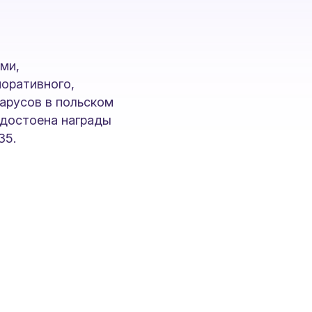
ми,
поративного,
ларусов в польском
удостоена награды
35.