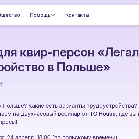
бщество
Помощь
Контакты
для квир-персон «Легал
ройство в Польше»
25
в Польше? Какие есть варианты трудоустройства? 
шаем на двухчасовый вебинар от
TG House
, где вы
просы!
г, 24 апреля, 18:00 (по польскому времени)