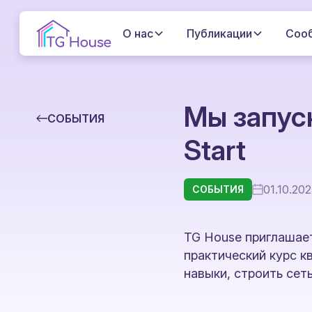
О нас
Публикации
Соо
Мы запус
СОБЫТИЯ
Start
01.10.20
СОБЫТИЯ
TG House приглашае
практический курс к
навыки, строить сет