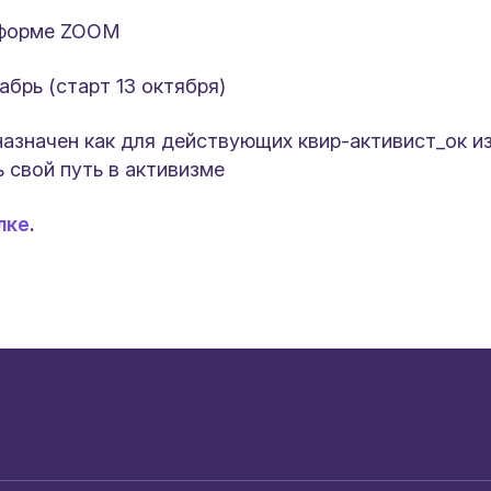
тформе ZOOM
абрь (старт 13 октября)
азначен как для действующих квир-активист_ок из
ь свой путь в активизме
лке
.