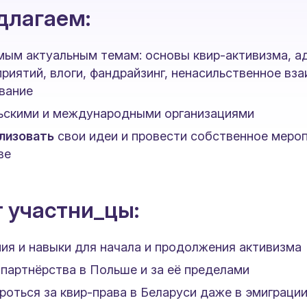
длагаем:
мым актуальным темам: основы квир-активизма, а
риятий, влоги, фандрайзинг, ненасильственное вз
вание
ьскими и международными организациями
лизовать
свои идеи и провести собственное меро
ве
т участни_цы:
ия и навыки для начала и продолжения активизма
партнёрства в Польше и за её пределами
роться за квир-права в Беларуси даже в эмиграци