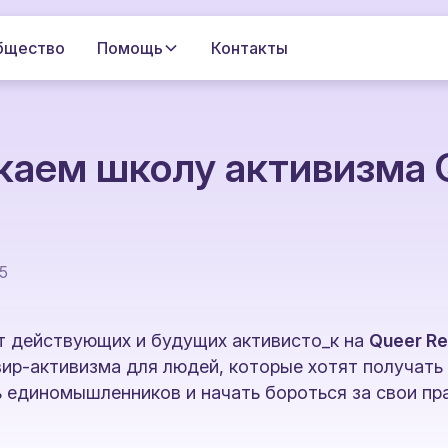
бщество
Помощь
Контакты
каем школу активизма 
25
т действующих и будущих активисто_к на
Queer Re
вир-активизма для людей, которые хотят получать
ь единомышленников и начать бороться за свои пра