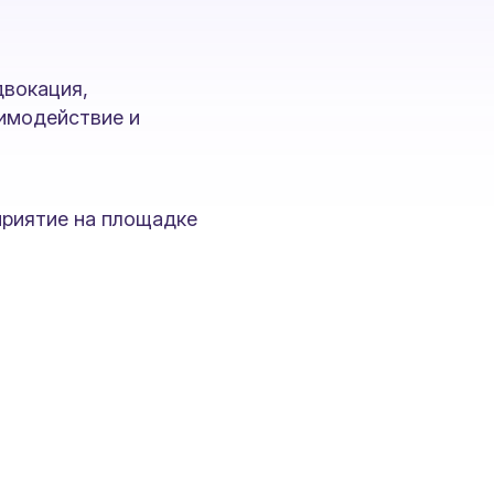
двокация,
аимодействие и
приятие на площадке
и