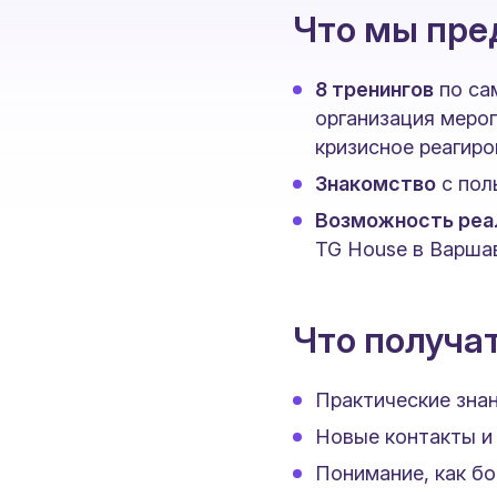
Что мы пре
8 тренингов
по са
организация мероп
кризисное реагиро
Знакомство
с пол
Возможность реа
TG House в Варша
Что получа
Практические знан
Новые контакты и 
Понимание, как бо